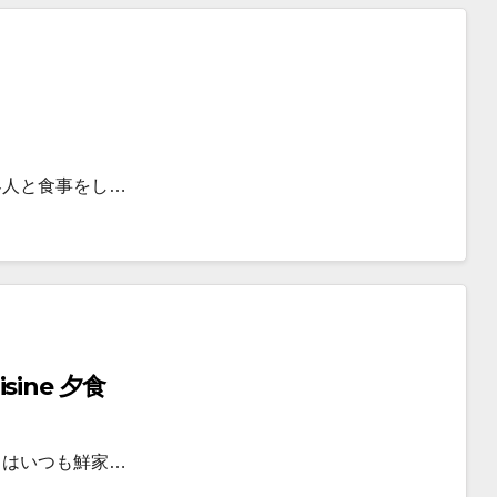
客人と食事をし…
sine 夕食
きはいつも鮮家…