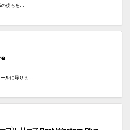
6の後ろを…
re
ポールに帰りま…