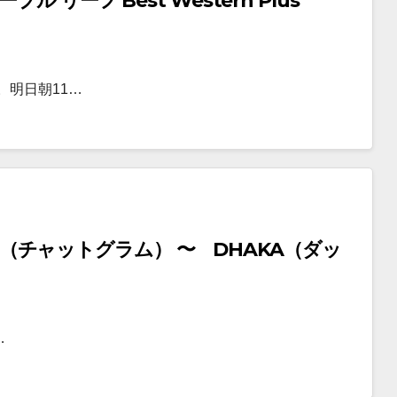
リーフ Best Western Plus
。明日朝11…
…