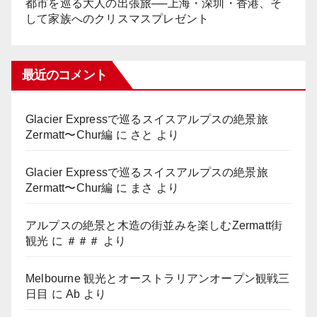
都市を巡る大人の出張旅──上海・深圳・香港、そ
して家族へのクリスマスプレゼント
最近のコメント
Glacier Expressで巡るスイスアルプスの絶景旅
Zermatt〜Chur編
に
さと
より
Glacier Expressで巡るスイスアルプスの絶景旅
Zermatt〜Chur編
に
まさ
より
アルプスの絶景と木造の街並みを楽しむZermatt街
観光
に
＃＃＃
より
Melbourne 観光とオーストラリアンオープン観戦三
日目
に
Ab
より