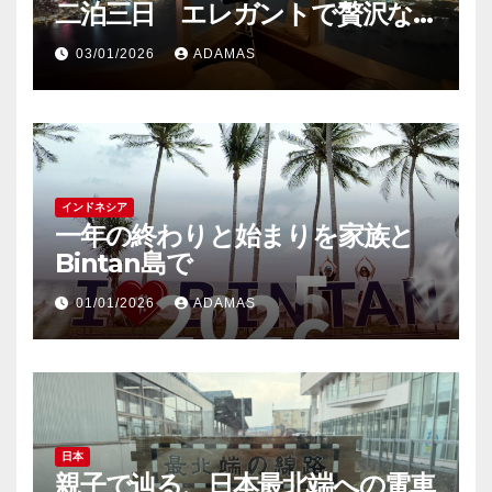
二泊三日 エレガントで贅沢な
大人旅
03/01/2026
ADAMAS
インドネシア
一年の終わりと始まりを家族と
Bintan島で
01/01/2026
ADAMAS
日本
親子で辿る、日本最北端への電車