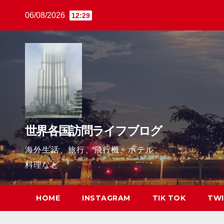
Skip
06/08/2026
12:29
to
content
世界各国訪問ライフブログ
海外生活、旅行、飛行機、ホテル、
料理など
HOME
INSTAGRAM
TIK TOK
TWI