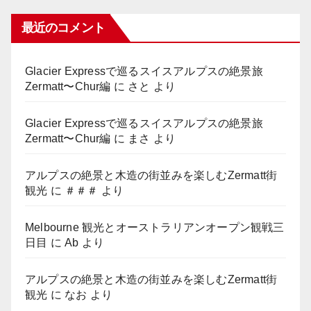
最近のコメント
Glacier Expressで巡るスイスアルプスの絶景旅
Zermatt〜Chur編
に
さと
より
Glacier Expressで巡るスイスアルプスの絶景旅
Zermatt〜Chur編
に
まさ
より
アルプスの絶景と木造の街並みを楽しむZermatt街
観光
に
＃＃＃
より
Melbourne 観光とオーストラリアンオープン観戦三
日目
に
Ab
より
アルプスの絶景と木造の街並みを楽しむZermatt街
観光
に
なお
より