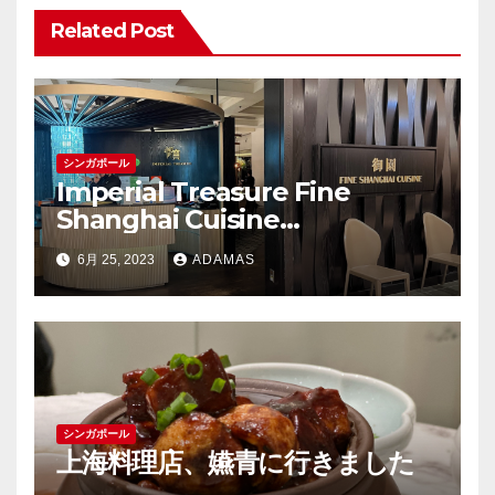
ョ
Related Post
ン
シンガポール
Imperial Treasure Fine
Shanghai Cuisine
(Takashimaya S.C)に行きまし
6月 25, 2023
ADAMAS
た
シンガポール
上海料理店、嬿青に行きました