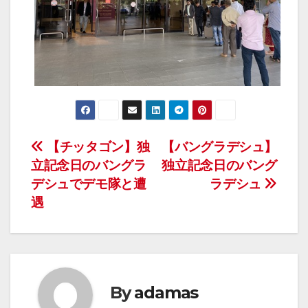
投
【チッタゴン】独
【バングラデシュ】
立記念日のバングラ
独立記念日のバング
稿
デシュでデモ隊と遭
ラデシュ
ナ
遇
ビ
ゲ
ー
By
adamas