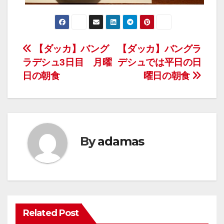
投
【ダッカ】バング
【ダッカ】バングラ
ラデシュ3日目 月曜
デシュでは平日の日
稿
日の朝食
曜日の朝食
ナ
ビ
ゲ
By
adamas
ー
シ
ョ
ン
Related Post