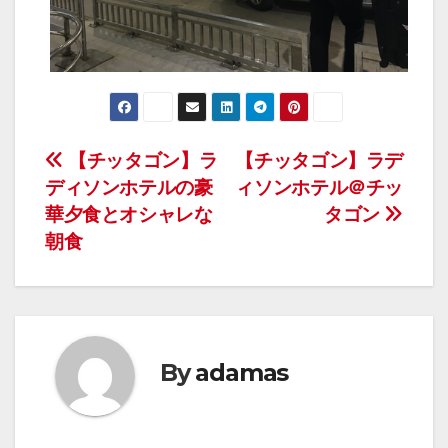
投
【チッタゴン】ラ
【チッタゴン】ラデ
ディソンホテルの豪
ィソンホテル＠チッ
稿
華夕食とオシャレな
タゴン
ナ
朝食
ビ
ゲ
ー
By
adamas
シ