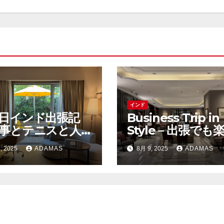
インド
7日インド出張記
Business Trip in
仕事とテニスと人
Style – 出張でも
りーMarriottと
む大人の上質な時
, 2025
ADAMAS
8月 9, 2025
ADAMAS
ton宿泊
美食と滞在記