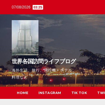
Skip
07/08/2026
03:25
to
content
世界各国訪問ライフブログ
海外生活、旅行、飛行機、ホテル、
料理など
HOME
INSTAGRAM
TIK TOK
TWI