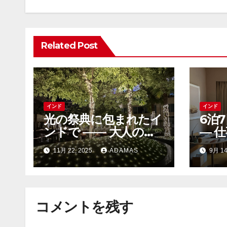
シ
ョ
Related Post
ン
インド
インド
光の祭典に包まれたイ
6泊
ンドで —— 大人の出
― 
張と滞在記
脈づく
11月 22, 2025
ADAMAS
9月 14
Hil
コメントを残す