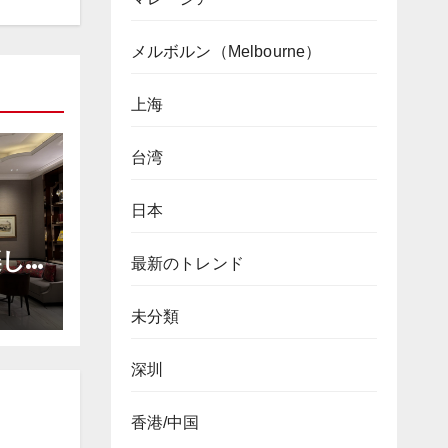
メルボルン（Melbourne）
上海
台湾
日本
楽し
最新のトレンド
間、
未分類
深圳
香港/中国