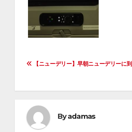
投
【ニューデリー】早朝ニューデリーに
稿
ナ
ビ
ゲ
By
adamas
ー