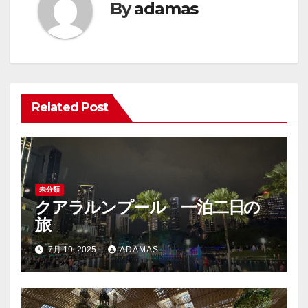
By
adamas
ー
シ
ョ
ン
Related Post
未分類
クアラルンプール 一泊二日の
旅
7月 19, 2025
ADAMAS