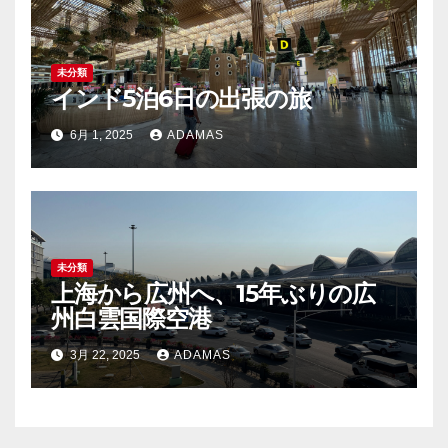
未分類
インド5泊6日の出張の旅
6月 1, 2025
ADAMAS
未分類
上海から広州へ、15年ぶりの広
州白雲国際空港
3月 22, 2025
ADAMAS