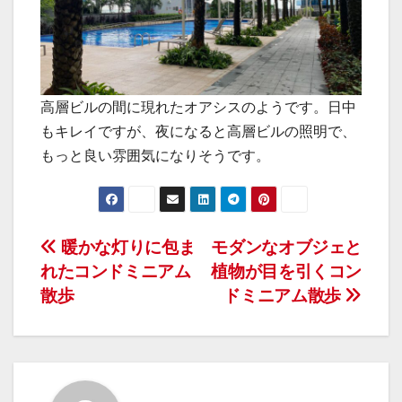
高層ビルの間に現れたオアシスのようです。日中
もキレイですが、夜になると高層ビルの照明で、
もっと良い雰囲気になりそうです。
投
暖かな灯りに包ま
モダンなオブジェと
れたコンドミニアム
植物が目を引くコン
稿
散歩
ドミニアム散歩
ナ
ビ
ゲ