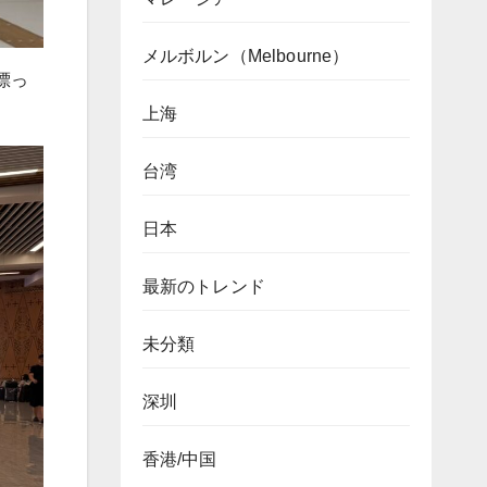
メルボルン（Melbourne）
漂っ
上海
台湾
日本
最新のトレンド
未分類
深圳
香港/中国