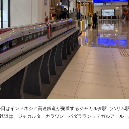
今日はインドネシア高速鉄道が発着するジャカルタ駅（ハリム
シア高速鉄道は、ジャカルタ→カラワン→パダララン→テガルアール