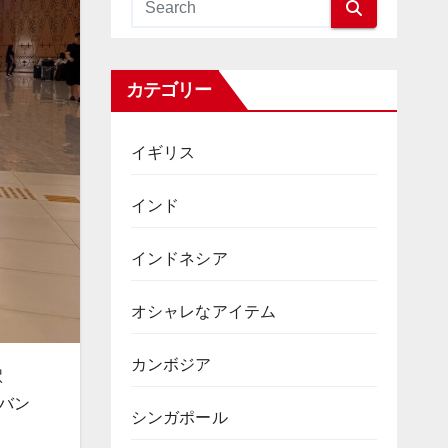
カテゴリー
イギリス
インド
インドネシア
オシャレなアイテム
カンボジア
駅
→バン
シンガポール