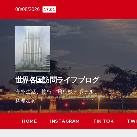
Skip
08/08/2026
17:01
to
content
世界各国訪問ライフブログ
海外生活、旅行、飛行機、ホテル、
料理など
HOME
INSTAGRAM
TIK TOK
TWI