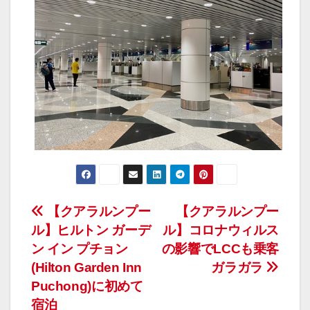
投
【クアラルンプー
【クアラルンプー
ル】ヒルトン ガーデ
ル】コロナウィルス
稿
ン イン プチョン
の影響でLCCも乗客
ナ
(Hilton Garden Inn
ガラガラ
Puchong)に初めて
ビ
宿泊