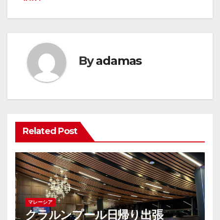
ゲ
ー
シ
By
adamas
ョ
ン
Related Post
マレーシア
クラルンプール日帰り出張