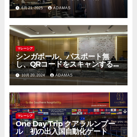
6月 21, 2025
ADAMAS
マレーシア
シンガポール、パスポート無
し、QRコードをスキャンするだ
けで出国できました
10月 20, 2024
ADAMAS
マレーシア
One Day Trip クアラルンプー
ル 初の出入国自動化ゲート