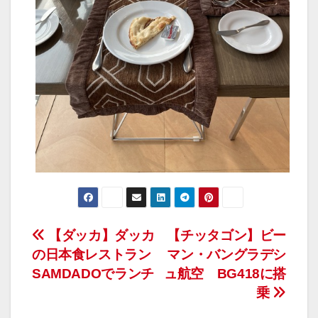
投
【ダッカ】ダッカ
【チッタゴン】ビー
の日本食レストラン
マン・バングラデシ
稿
SAMDADOでランチ
ュ航空 BG418に搭
ナ
乗