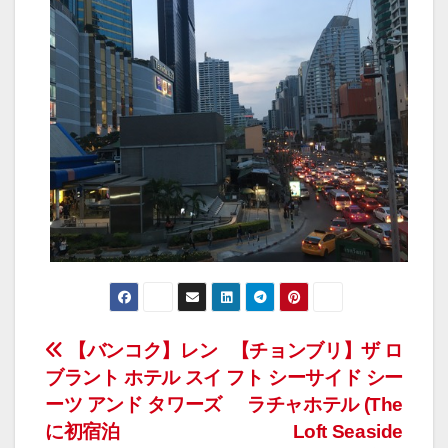
投
【バンコク】レン
【チョンブリ】ザ ロ
ブラント ホテル スイ
フト シーサイド シー
稿
ーツ アンド タワーズ
ラチャホテル (The
ナ
に初宿泊
Loft Seaside