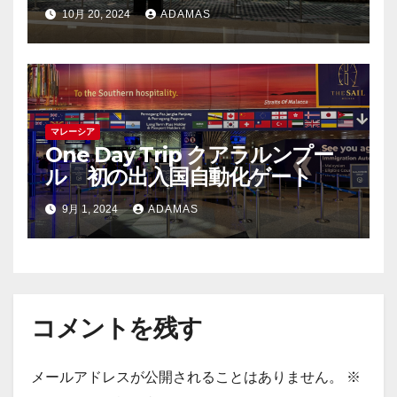
けで出国できました
10月 20, 2024
ADAMAS
マレーシア
One Day Trip クアラルンプー
ル 初の出入国自動化ゲート
9月 1, 2024
ADAMAS
コメントを残す
メールアドレスが公開されることはありません。
※