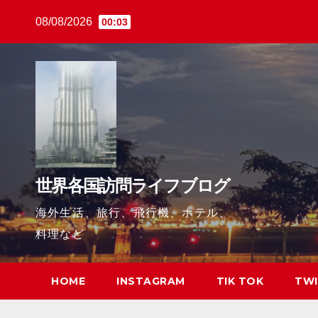
Skip
08/08/2026
00:03
to
content
世界各国訪問ライフブログ
海外生活、旅行、飛行機、ホテル、
料理など
HOME
INSTAGRAM
TIK TOK
TWI