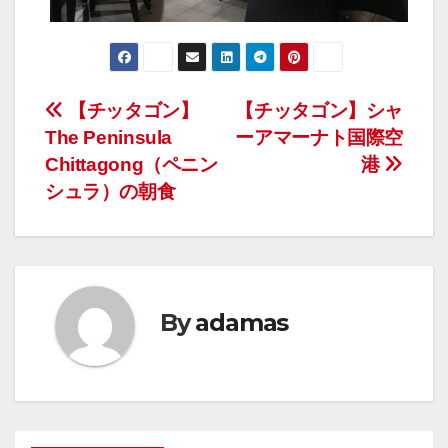
投
【チッタゴン】
【チッタゴン】シャ
The Peninsula
ーアマーナト国際空
稿
Chittagong（ペニン
港
ナ
シュラ）の朝食
ビ
ゲ
ー
By
adamas
シ
ョ
ン