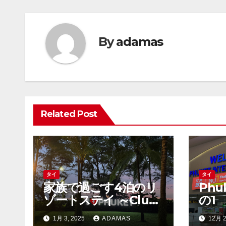
ナ
ビ
By
adamas
ゲ
ー
シ
ョ
Related Post
ン
タイ
タイ
家族で過ごす4泊のリ
Ph
ゾートステイ ～Club
の1
Med Phuket～
1月 3, 2025
ADAMAS
12月 2