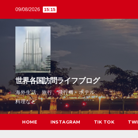
Skip
09/08/2026
15:15
to
content
世界各国訪問ライフブログ
海外生活、旅行、飛行機、ホテル、
料理など
HOME
INSTAGRAM
TIK TOK
TWI