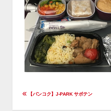
投
【バンコク】J-PARK サボテン
稿