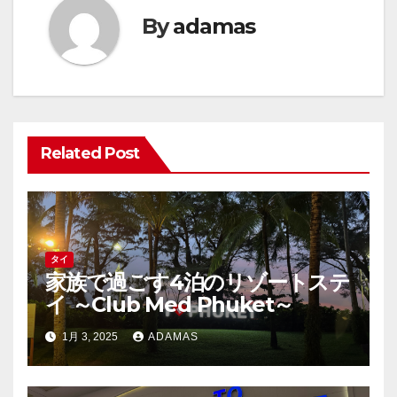
ビ
By
adamas
ゲ
ー
シ
ョ
Related Post
ン
タイ
家族で過ごす4泊のリゾートステ
イ ～Club Med Phuket～
1月 3, 2025
ADAMAS