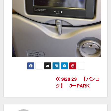
投
9/28.29 【バンコ
ク】 JーPARK
稿
ナ