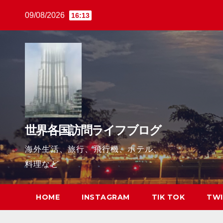
Skip
09/08/2026
16:13
to
content
世界各国訪問ライフブログ
海外生活、旅行、飛行機、ホテル、
料理など
HOME
INSTAGRAM
TIK TOK
TWI