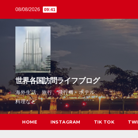
Skip
08/08/2026
09:41
to
content
世界各国訪問ライフブログ
海外生活、旅行、飛行機、ホテル、
料理など
HOME
INSTAGRAM
TIK TOK
TWI