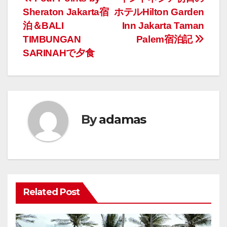
投
Sheraton Jakarta宿
ホテルHilton Garden
稿
泊＆BALI
Inn Jakarta Taman
ナ
TIMBUNGAN
Palem宿泊記
SARINAHで夕食
ビ
ゲ
ー
By
adamas
シ
ョ
ン
Related Post