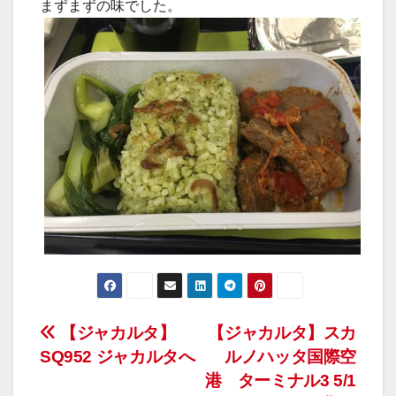
まずまずの味でした。
投
【ジャカルタ】
【ジャカルタ】スカ
SQ952 ジャカルタへ
ルノハッタ国際空
稿
港 ターミナル3 5/1