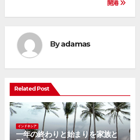
ナ
開港
ビ
ゲ
ー
By
adamas
シ
ョ
ン
Related Post
インドネシア
一年の終わりと始まりを家族と