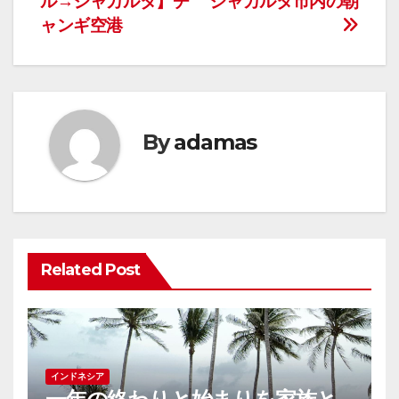
ル→ジャカルタ】チ
ジャカルタ市内の朝
稿
ャンギ空港
ナ
ビ
ゲ
By
adamas
ー
シ
ョ
ン
Related Post
インドネシア