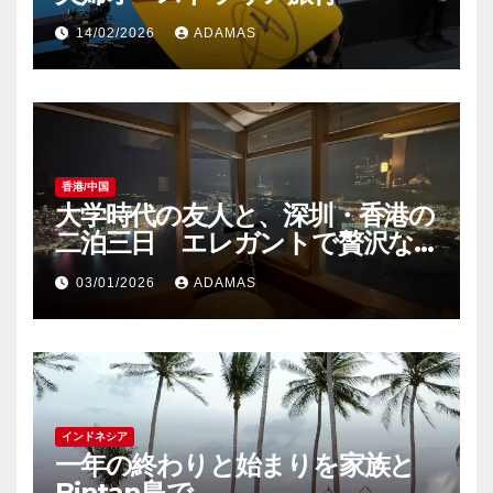
14/02/2026
ADAMAS
香港/中国
大学時代の友人と、深圳・香港の
二泊三日 エレガントで贅沢な
大人旅
03/01/2026
ADAMAS
インドネシア
一年の終わりと始まりを家族と
Bintan島で