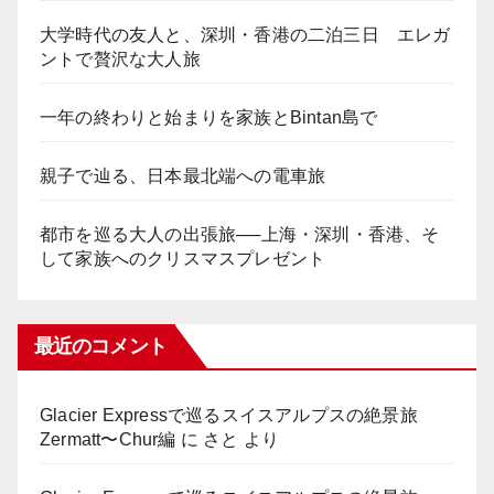
大学時代の友人と、深圳・香港の二泊三日 エレガ
ントで贅沢な大人旅
一年の終わりと始まりを家族とBintan島で
親子で辿る、日本最北端への電車旅
都市を巡る大人の出張旅──上海・深圳・香港、そ
して家族へのクリスマスプレゼント
最近のコメント
Glacier Expressで巡るスイスアルプスの絶景旅
Zermatt〜Chur編
に
さと
より