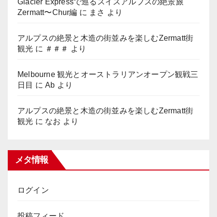
Glacier Expressで巡るスイスアルプスの絶景旅
Zermatt〜Chur編
に
まさ
より
アルプスの絶景と木造の街並みを楽しむZermatt街
観光
に
＃＃＃
より
Melbourne 観光とオーストラリアンオープン観戦三
日目
に
Ab
より
アルプスの絶景と木造の街並みを楽しむZermatt街
観光
に
なお
より
メタ情報
ログイン
投稿フィード