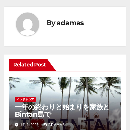
ビ
ゲ
By
adamas
ー
シ
ョ
ン
Related Post
インドネシア
一年の終わりと始まりを家族と
Bintan島で
1月 1, 2026
ADAMAS