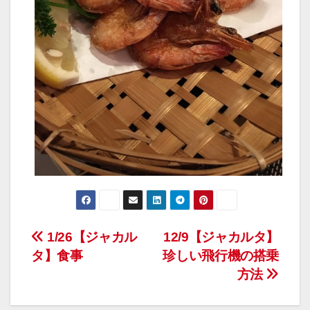
投
1/26【ジャカル
12/9【ジャカルタ】
タ】食事
珍しい飛行機の搭乗
稿
方法
ナ